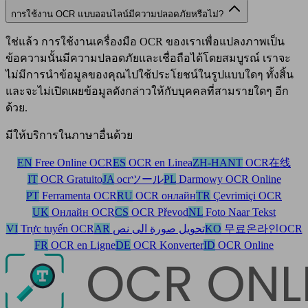
การใช้งาน OCR แบบออนไลน์มีความปลอดภัยหรือไม่?
ใช่แล้ว การใช้งานเครื่องมือ OCR ของเราเพื่อแปลงภาพเป็น
ข้อความนั้นมีความปลอดภัยและเชื่อถือได้โดยสมบูรณ์ เราจะ
ไม่มีการนำข้อมูลของคุณไปใช้ประโยชน์ในรูปแบบใดๆ ทั้งสิ้น
และจะไม่เปิดเผยข้อมูลดังกล่าวให้กับบุคคลที่สามรายใดๆ อีก
ด้วย.
มีให้บริการในภาษาอื่นด้วย
EN
Free Online OCR
ES
OCR en Linea
ZH-HANT
OCR在线
IT
OCR Gratuito
JA
ocrツール
PL
Darmowy OCR Online
PT
Ferramenta OCR
RU
OCR онлайн
TR
Çevrimiçi OCR
UK
Онлайн OCR
CS
OCR Převod
NL
Foto Naar Tekst
VI
Trực tuyến OCR
AR
تحويل صورة الى نص
KO
무료온라인OCR
FR
OCR en Ligne
DE
OCR Konverter
ID
OCR Online